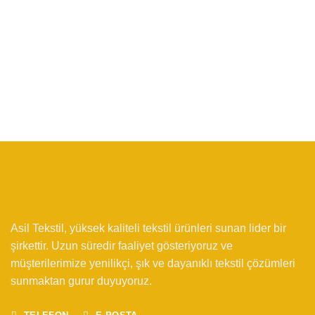
Asil Tekstil, yüksek kaliteli tekstil ürünleri sunan lider bir
şirkettir. Uzun süredir faaliyet gösteriyoruz ve
müşterilerimize yenilikçi, şık ve dayanıklı tekstil çözümleri
sunmaktan gurur duyuyoruz.